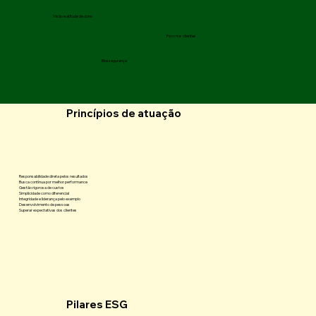
Visão e atitude de dono
Foco nos clientes
Biossegurança
Princípios de atuação
Responsabilidade direta pelos resultados
Busca contínua por melhor performance
Gestão rigorosa de custos
Simplicidade como diferencial
Integridade e liderança pelo exemplo
Desenvolvimento de pessoas
Superar expectativas dos clientes
Pilares ESG