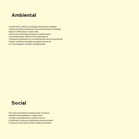
Ambiental
• Investimentos contínuos em mitigação de impactos ambientais
• Certificação internacional de bem-estar animal (sistema Free Range)
• Mais de 1 milhão de aves criadas soltas
• Sistema de compostagem integrado à cadeia produtiva
• Uso de fertilizantes orgânicos na produção agrícola
• Tratamento de efluentes com acompanhamento técnico especializado
• Projetos de eficiência energética e redução de emissões
• Uso de embalagens recicladas e biodegradáveis
Social
• Promoção de ambiente de trabalho diverso e inclusivo
• Respeito à individualidade dos colaboradores
• Atuação social relevante em contextos de crise
• Investimento contínuo em capacitação e desenvolvimento
• Programas de formação e incentivo à liderança feminina