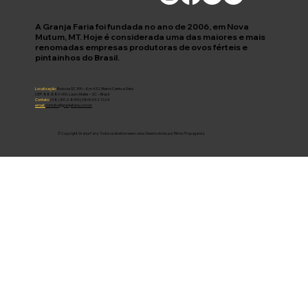
A Granja Faria foi fundada no ano de 2006, em Nova
Mutum, MT. Hoje é considerada uma das maiores e mais
renomadas empresas produtoras de ovos férteis e
pintainhos do Brasil.
Localização:
Rodovia SC 390 – Km 432. Bairro Cento e Sete
CEP: 88.880-000. Lauro Muller – SC – Brasil
Contato:
(48) 3512-8900 | 0800 042 1024
email:
contato@granjafaria.com.br
© Copyright Granja Faria. Todos os direitos reservados. Desenvolvido por Ritmo Propaganda.