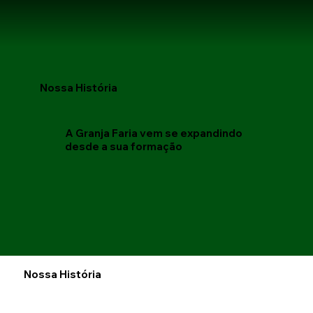
Nossa História
A Granja Faria vem se expandindo
desde a sua formação
Nossa História